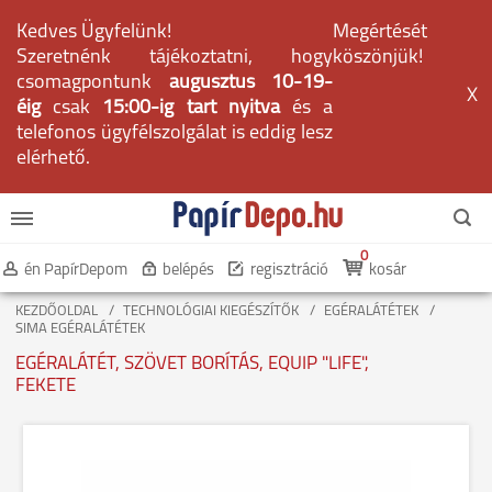
Kedves Ügyfelünk!
Megértését
Szeretnénk tájékoztatni, hogy
köszönjük!
csomagpontunk
augusztus 10-19-
X
éig
csak
15:00-ig tart nyitva
és a
telefonos ügyfélszolgálat is eddig lesz
elérhető.
0
én PapírDepom
belépés
regisztráció
kosár
KEZDŐOLDAL
TECHNOLÓGIAI KIEGÉSZÍTŐK
EGÉRALÁTÉTEK
SIMA EGÉRALÁTÉTEK
EGÉRALÁTÉT, SZÖVET BORÍTÁS, EQUIP "LIFE",
FEKETE