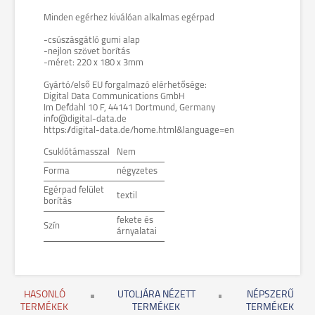
Minden egérhez kiválóan alkalmas egérpad
-csúszásgátló gumi alap
-nejlon szövet borítás
-méret: 220 x 180 x 3mm
Gyártó/első EU forgalmazó elérhetősége:
Digital Data Communications GmbH
Im Defdahl 10 F, 44141 Dortmund, Germany
info@digital-data.de
https://digital-data.de/home.html&language=en
Csuklótámasszal
Nem
Forma
négyzetes
Egérpad felület
textil
borítás
fekete és
Szín
árnyalatai
HASONLÓ
UTOLJÁRA NÉZETT
NÉPSZERŰ
TERMÉKEK
TERMÉKEK
TERMÉKEK