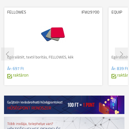
FELLOWES
IFW29700
EQUIP
Egéralátét, textil borítás, FELLOWES, kék
Egéralátét,
Ár:
697 Ft
Ár:
839 Ft
raktáron
raktár