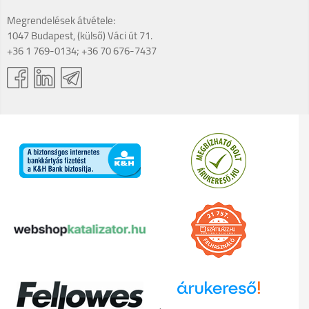
Megrendelések átvétele:
1047 Budapest, (külső) Váci út 71.
+36 1 769-0134; +36 70 676-7437