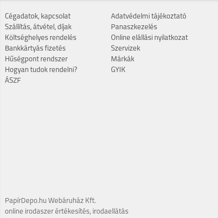
Cégadatok, kapcsolat
Adatvédelmi tájékoztató
Szállítás, átvétel, díjak
Panaszkezelés
Költséghelyes rendelés
Online elállási nyilatkozat
Bankkártyás fizetés
Szervizek
Hűségpont rendszer
Márkák
Hogyan tudok rendelni?
GYIK
ÁSZF
PapírDepo.hu Webáruház Kft.
online irodaszer értékesítés, irodaellátás