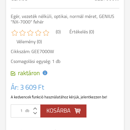
Egér, vezeték nélküli, optikai, normál méret, GENIUS
"NX-7000" fehér
(0)
Értékelés (0)
Vélemény (0)
Cikkszám: GEE7000W
Csomagolási egység: 1 db
raktáron
Ár:
3 609 Ft
A kedvencek funkció használatához kérjük, jelentkezzen be!
db