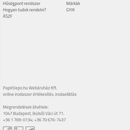
Hűségpont rendszer
Márkák
Hogyan tudok rendelni?
GYIK
ÁSZF
PapírDepo.hu Webáruház Kft.
online irodaszer értékesítés, irodaellátás
Megrendelések átvétele:
1047 Budapest, (külső) Váci út 71.
+36 1 769-0134; +36 70 676-7437