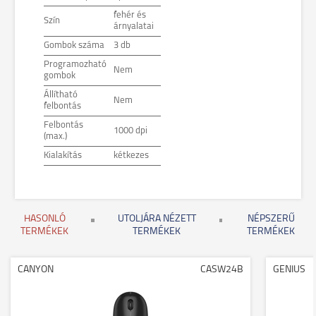
fehér és
Szín
árnyalatai
Gombok száma
3 db
Programozható
Nem
gombok
Állítható
Nem
felbontás
Felbontás
1000 dpi
(max.)
Kialakítás
kétkezes
HASONLÓ
UTOLJÁRA NÉZETT
NÉPSZERŰ
TERMÉKEK
TERMÉKEK
TERMÉKEK
CANYON
CASW24B
GENIUS