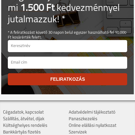
mi
1.500 Ft
kedvezménnyel
jutalmazzuk! *
* A feliratkozást követő 30 napon belül egyszer használható fel 10.000
Ft kosárérték felett.
FELIRATKOZÁS
Cégadatok, kapcsolat
Adatvédelmi tájékoztató
Szállítás, átvétel, díjak
Panaszkezelés
Költséghelyes rendelés
Online elállási nyilatkozat
Bankkártyás fizetés
Szervizek