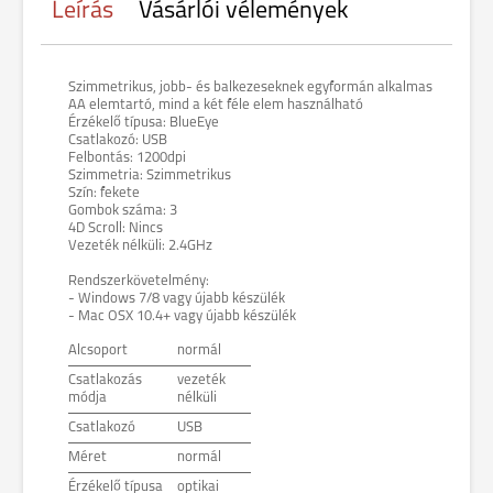
Leírás
Vásárlói vélemények
Szimmetrikus, jobb- és balkezeseknek egyformán alkalmas
AA elemtartó, mind a két féle elem használható
Érzékelő típusa: BlueEye
Csatlakozó: USB
Felbontás: 1200dpi
Szimmetria: Szimmetrikus
Szín: fekete
Gombok száma: 3
4D Scroll: Nincs
Vezeték nélküli: 2.4GHz
Rendszerkövetelmény:
- Windows 7/8 vagy újabb készülék
- Mac OSX 10.4+ vagy újabb készülék
Alcsoport
normál
Csatlakozás
vezeték
módja
nélküli
Csatlakozó
USB
Méret
normál
Érzékelő típusa
optikai