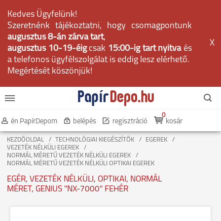
Kedves Ügyfelünk!
Szeretnénk tájékoztatni, hogy csomagpontunk
augusztus 8-án zárva tart
,
X
augusztus 10-19-éig
csak
15:00-ig tart nyitva
és
a telefonos ügyfélszolgálat is eddig lesz elérhető.
Megértését köszönjük!
0
én PapírDepom
belépés
regisztráció
kosár
KEZDŐOLDAL
TECHNOLÓGIAI KIEGÉSZÍTŐK
EGEREK
VEZETÉK NÉLKÜLI EGEREK
NORMÁL MÉRETŰ VEZETÉK NÉLKÜLI EGEREK
NORMÁL MÉRETŰ VEZETÉK NÉLKÜLI OPTIKAI EGEREK
EGÉR, VEZETÉK NÉLKÜLI, OPTIKAI, NORMÁL
MÉRET, GENIUS "NX-7000" FEHÉR