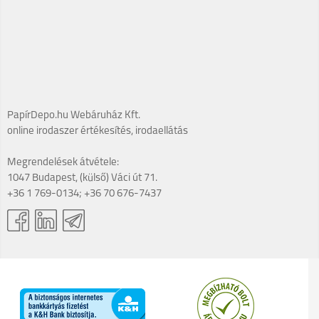
PapírDepo.hu Webáruház Kft.
online irodaszer értékesítés, irodaellátás
Megrendelések átvétele:
1047 Budapest, (külső) Váci út 71.
+36 1 769-0134; +36 70 676-7437