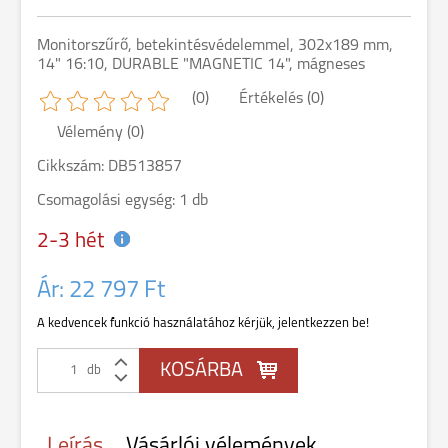
Monitorszűrő, betekintésvédelemmel, 302x189 mm,
14" 16:10, DURABLE "MAGNETIC 14", mágneses
(0)
Értékelés (0)
Vélemény (0)
Cikkszám: DB513857
Csomagolási egység: 1 db
2-3 hét
Ár:
22 797 Ft
A kedvencek funkció használatához kérjük, jelentkezzen be!
db
Leírás
Vásárlói vélemények