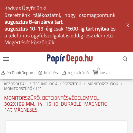
Kedves Ügyfelünk!
Szeretnénk tájékoztatni, hogy csomagpontunk
augusztus 8-án zárva tart
,
X
augusztus 10-19-éig
csak
15:00-ig tart nyitva
és
a telefonos ügyfélszolgálat is eddig lesz elérhető.
Megértését köszönjük!
0
én PapírDepom
belépés
regisztráció
kosár
KEZDŐOLDAL
TECHNOLÓGIAI KIEGÉSZÍTŐK
MONITORSZŰRŐK
MONITORSZŰRŐK 14"
MONITORSZŰRŐ, BETEKINTÉSVÉDELEMMEL,
302X189 MM, 14" 16:10, DURABLE "MAGNETIC
14", MÁGNESES