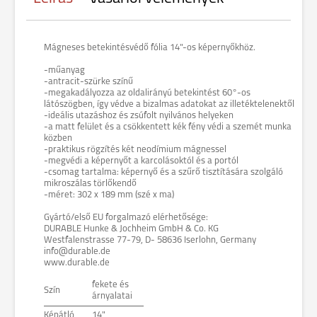
Mágneses betekintésvédő fólia 14"-os képernyőkhöz.
-műanyag
-antracit-szürke színű
-megakadályozza az oldalirányú betekintést 60°-os
látószögben, így védve a bizalmas adatokat az illetéktelenektől
-ideális utazáshoz és zsúfolt nyilvános helyeken
-a matt felület és a csökkentett kék fény védi a szemét munka
közben
-praktikus rögzítés két neodímium mágnessel
-megvédi a képernyőt a karcolásoktól és a portól
-csomag tartalma: képernyő és a szűrő tisztítására szolgáló
mikroszálas törlőkendő
-méret: 302 x 189 mm (szé x ma)
Gyártó/első EU forgalmazó elérhetősége:
DURABLE Hunke & Jochheim GmbH & Co. KG
Westfalenstrasse 77-79, D- 58636 Iserlohn, Germany
info@durable.de
www.durable.de
fekete és
Szín
árnyalatai
Képátló
14"