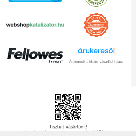
Árukereső, a hiteles vásárlási kalauz
Tisztelt Vásárlónk!
Fizetésnél kérje az ingyenes adattörlő kódot