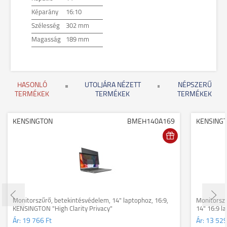
Képarány
16:10
Szélesség
302 mm
Magasság
189 mm
HASONLÓ
UTOLJÁRA NÉZETT
NÉPSZERŰ
TERMÉKEK
TERMÉKEK
TERMÉKEK
KENSINGTON
BMEH140A169
KENSING
Monitorszűrő, betekintésvédelem, 14" laptophoz, 16:9,
Monitorszű
KENSINGTON "High Clarity Privacy"
14" 16:9 
Ár:
19 766 Ft
Ár:
13 529