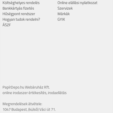
Költséghelyes rendelés
Online elállási nyilatkozat
Bankkártyás fizetés
Szervizek
Hűségpont rendszer
Márkák
Hogyan tudok rendelni?
GYIK
ÁSZF
PapírDepo.hu Webáruház Kft.
online irodaszer értékesítés, irodaellátás
Megrendelések átvétele:
1047 Budapest, (külső) Váci út 71.