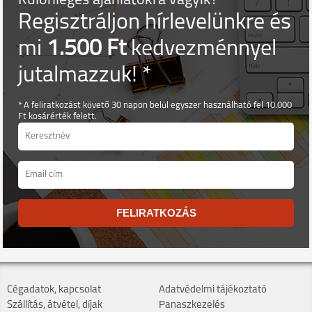
Különleges ajánlatokra vágyik?
Regisztráljon hírlevelünkre és
mi
1.500 Ft
kedvezménnyel
jutalmazzuk! *
* A feliratkozást követő 30 napon belül egyszer használható fel 10.000
Ft kosárérték felett.
FELIRATKOZÁS
Cégadatok, kapcsolat
Adatvédelmi tájékoztató
Szállítás, átvétel, díjak
Panaszkezelés