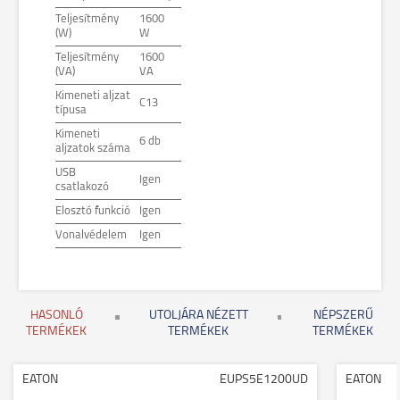
Teljesítmény
1600
(W)
W
Teljesítmény
1600
(VA)
VA
Kimeneti aljzat
C13
típusa
Kimeneti
6 db
aljzatok száma
USB
Igen
csatlakozó
Elosztó funkció
Igen
Vonalvédelem
Igen
HASONLÓ
UTOLJÁRA NÉZETT
NÉPSZERŰ
TERMÉKEK
TERMÉKEK
TERMÉKEK
EATON
EUPS5E1200UD
EATON