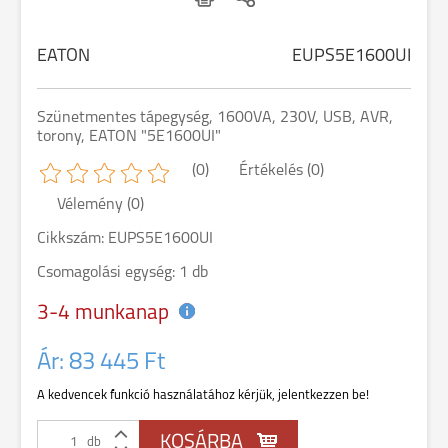
EATON
EUPS5E1600UI
Szünetmentes tápegység, 1600VA, 230V, USB, AVR,
torony, EATON "5E1600UI"
(0)
Értékelés (0)
Vélemény (0)
Cikkszám: EUPS5E1600UI
Csomagolási egység: 1 db
3-4 munkanap
Ár:
83 445 Ft
A kedvencek funkció használatához kérjük, jelentkezzen be!
db