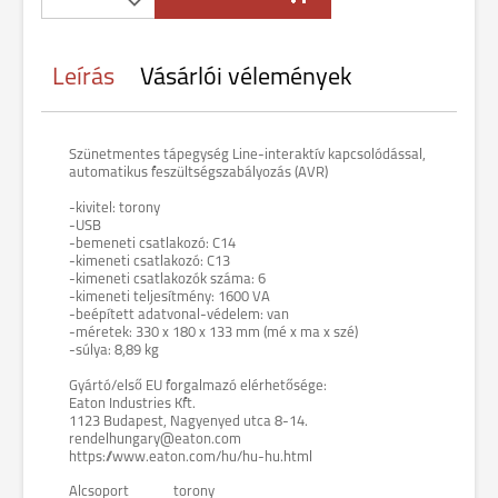
Leírás
Vásárlói vélemények
Szünetmentes tápegység Line-interaktív kapcsolódással,
automatikus feszültségszabályozás (AVR)
-kivitel: torony
-USB
-bemeneti csatlakozó: C14
-kimeneti csatlakozó: C13
-kimeneti csatlakozók száma: 6
-kimeneti teljesítmény: 1600 VA
-beépített adatvonal-védelem: van
-méretek: 330 x 180 x 133 mm (mé x ma x szé)
-súlya: 8,89 kg
Gyártó/első EU forgalmazó elérhetősége:
Eaton Industries Kft.
1123 Budapest, Nagyenyed utca 8-14.
rendelhungary@eaton.com
https://www.eaton.com/hu/hu-hu.html
Alcsoport
torony