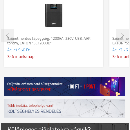
Szünetmentes tápegység, 1200VA, 230V, USB, AVR,
Szünetment
torony, EATON "5E1200UD"
EATON "5S
Ár:
71 950 Ft
Ár:
73 767
3-4 munkanap
3-4 mun