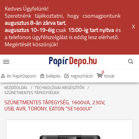
Kedves Ügyfelünk!
Szeretnénk tájékoztatni, hogy csomagpontunk
augusztus 8-án zárva tart
,
X
augusztus 10-19-éig
csak
15:00-ig tart nyitva
és
a telefonos ügyfélszolgálat is eddig lesz elérhető.
Megértését köszönjük!
0
én PapírDepom
belépés
regisztráció
kosár
KEZDŐOLDAL
TECHNOLÓGIAI KIEGÉSZÍTŐK
SZÜNETMENTES TÁPEGYSÉGEK
SZÜNETMENTES TÁPEGYSÉG, 1600VA, 230V,
USB, AVR, TORONY, EATON "5E1600UI"