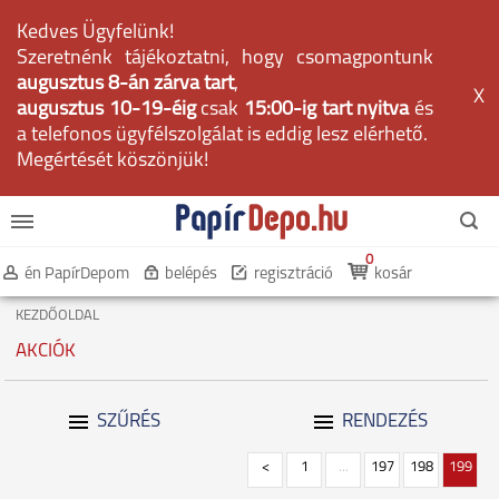
Kedves Ügyfelünk!
Szeretnénk tájékoztatni, hogy csomagpontunk
augusztus 8-án zárva tart
,
X
augusztus 10-19-éig
csak
15:00-ig tart nyitva
és
a telefonos ügyfélszolgálat is eddig lesz elérhető.
Megértését köszönjük!
0
én PapírDepom
belépés
regisztráció
kosár
KEZDŐOLDAL
AKCIÓK
SZŰRÉS
RENDEZÉS
<
1
...
197
198
199