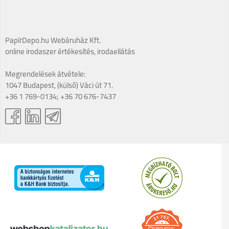
PapírDepo.hu Webáruház Kft.
online irodaszer értékesítés, irodaellátás
Megrendelések átvétele:
1047 Budapest, (külső) Váci út 71.
+36 1 769-0134; +36 70 676-7437