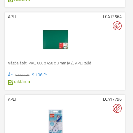
APLI
LCA13564
Vágóalátét, PVC, 600 x 450 x 3 mm (A2), APLI, zöld
Ár:
9 106 Ft
9 898 Ft
raktáron
APLI
LCA17796