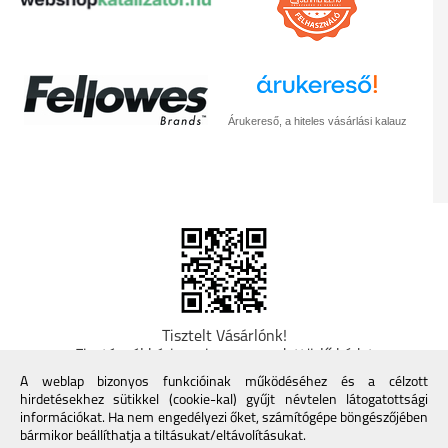
Árukereső, a hiteles vásárlási kalauz
Tisztelt Vásárlónk!
Fizetésnél kérje az ingyenes adattörlő kódot
adatainak biztonsága érdekében! A Kormány
A weblap bizonyos funkcióinak működéséhez és a célzott
döntése alapján a kereskedő minden tartós
hirdetésekhez sütikkel (cookie-kal) gyűjt névtelen látogatottsági
adathordozó termék vásárlásakor köteles ingyenes
információkat. Ha nem engedélyezi őket, számítógépe böngészőjében
adattörlő kódot biztosítani. További információk a
bármikor beállíthatja a tiltásukat/eltávolításukat.