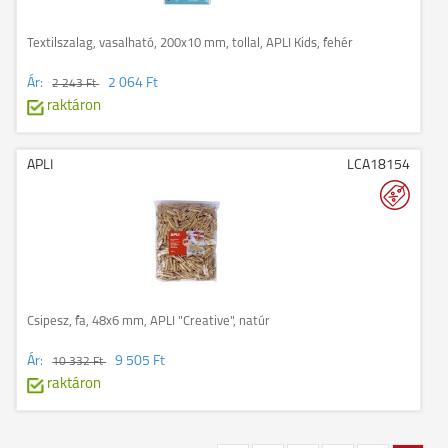
Textilszalag, vasalható, 200x10 mm, tollal, APLI Kids, fehér
Ár:
2 064 Ft
2 243 Ft
raktáron
APLI
LCA18154
Csipesz, fa, 48x6 mm, APLI "Creative", natúr
Ár:
9 505 Ft
10 332 Ft
raktáron