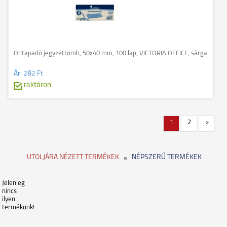
Öntapadó jegyzettömb, 50x40 mm, 100 lap, VICTORIA OFFICE, sárga
Ár:
282 Ft
raktáron
1
2
>
UTOLJÁRA NÉZETT TERMÉKEK
NÉPSZERŰ TERMÉKEK
Jelenleg
nincs
ilyen
termékünk!