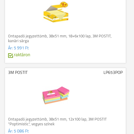
Öntapadó jegyzettömb, 38x51 mm, 18+6x100 lap, 3M POSTIT,
kanári sárga
Ár:
5 991 Ft
raktáron
3M POSTIT
LP653POP
Öntapadó jegyzettömb, 38x51 mm, 12x100 lap, 3M POSTIT
"Poptimistic", vegyes színek
Ár:
5 086 Ft