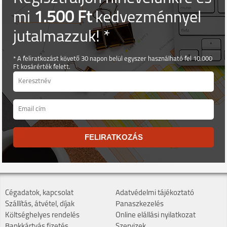
mi
1.500 Ft
kedvezménnyel
jutalmazzuk! *
* A feliratkozást követő 30 napon belül egyszer használható fel 10.000
Ft kosárérték felett.
FELIRATKOZÁS
Cégadatok, kapcsolat
Adatvédelmi tájékoztató
Szállítás, átvétel, díjak
Panaszkezelés
Költséghelyes rendelés
Online elállási nyilatkozat
Bankkártyás fizetés
Szervizek