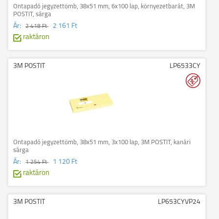
Öntapadó jegyzettömb, 38x51 mm, 6x100 lap, környezetbarát, 3M
POSTIT, sárga
Ár:
2 161 Ft
2 418 Ft
raktáron
3M POSTIT
LP6533CY
Öntapadó jegyzettömb, 38x51 mm, 3x100 lap, 3M POSTIT, kanári
sárga
Ár:
1 120 Ft
1 254 Ft
raktáron
3M POSTIT
LP653CYVP24