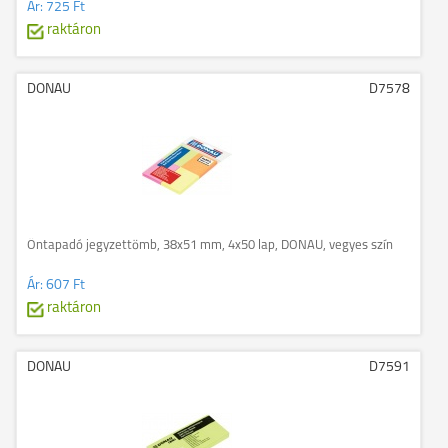
Ár:
725 Ft
raktáron
DONAU
D7578
Öntapadó jegyzettömb, 38x51 mm, 4x50 lap, DONAU, vegyes szín
Ár:
607 Ft
raktáron
DONAU
D7591