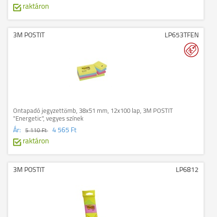
raktáron
3M POSTIT
LP653TFEN
Öntapadó jegyzettömb, 38x51 mm, 12x100 lap, 3M POSTIT
"Energetic", vegyes színek
Ár:
4 565 Ft
5 110 Ft
raktáron
3M POSTIT
LP6812