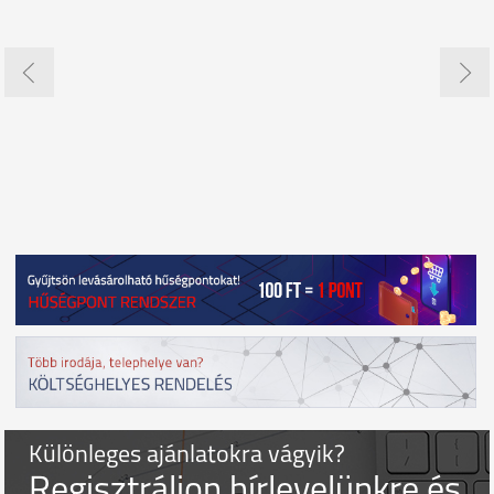
Különleges ajánlatokra vágyik?
Regisztráljon hírlevelünkre és