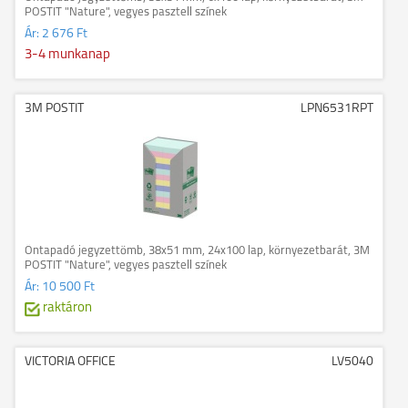
POSTIT "Nature", vegyes pasztell színek
Ár:
2 676 Ft
3-4 munkanap
3M POSTIT
LPN6531RPT
Öntapadó jegyzettömb, 38x51 mm, 24x100 lap, környezetbarát, 3M
POSTIT "Nature", vegyes pasztell színek
Ár:
10 500 Ft
raktáron
VICTORIA OFFICE
LV5040