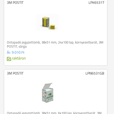
3M POSTIT
LPK6531T
Öntapadó jegyzettömb, 38x51 mm, 24x100 lap, környezetbarát, 3M
POSTIT, sárga
Ár:
9 010 Ft
raktáron
3M POSTIT
LPN6531GB
Öntapadó jegyzettömb, 38x51 mm, 6x100 lap, környezetbarát, 3M