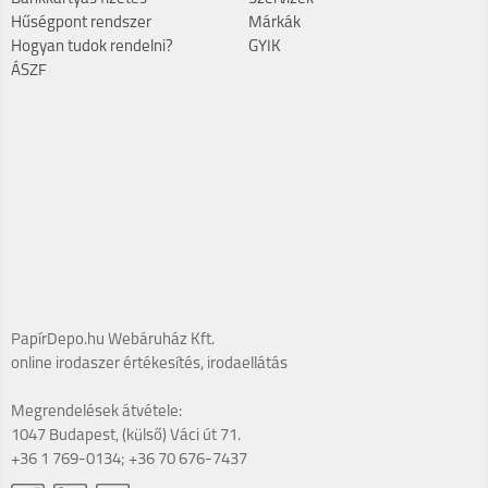
Hűségpont rendszer
Márkák
Hogyan tudok rendelni?
GYIK
ÁSZF
PapírDepo.hu Webáruház Kft.
online irodaszer értékesítés, irodaellátás
Megrendelések átvétele:
1047 Budapest, (külső) Váci út 71.
+36 1 769-0134; +36 70 676-7437