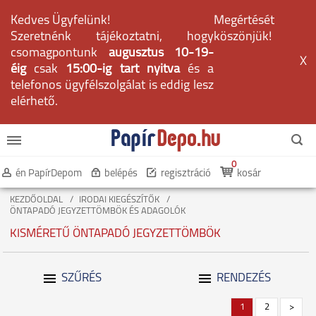
Kedves Ügyfelünk!
Megértését
Szeretnénk tájékoztatni, hogy
köszönjük!
csomagpontunk
augusztus 10-19-
X
éig
csak
15:00-ig tart nyitva
és a
telefonos ügyfélszolgálat is eddig lesz
elérhető.
0
én PapírDepom
belépés
regisztráció
kosár
KEZDŐOLDAL
IRODAI KIEGÉSZÍTŐK
ÖNTAPADÓ JEGYZETTÖMBÖK ÉS ADAGOLÓK
KISMÉRETŰ ÖNTAPADÓ JEGYZETTÖMBÖK
SZŰRÉS
RENDEZÉS
1
2
>