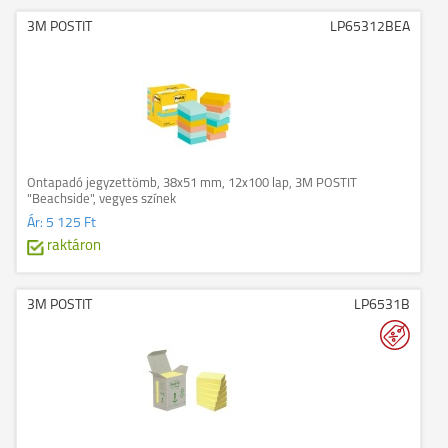
3M POSTIT
LP65312BEA
Öntapadó jegyzettömb, 38x51 mm, 12x100 lap, 3M POSTIT
"Beachside", vegyes színek
Ár:
5 125 Ft
raktáron
3M POSTIT
LP6531B