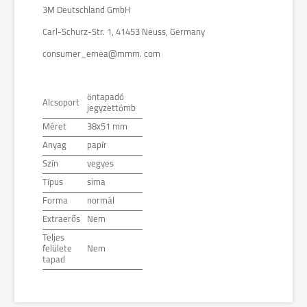
3M Deutschland GmbH
Carl-Schurz-Str. 1, 41453 Neuss, Germany
consumer_emea@mmm. com
öntapadó
Alcsoport
jegyzettömb
Méret
38x51 mm
Anyag
papír
Szín
vegyes
Típus
sima
Forma
normál
Extraerős
Nem
Teljes
felülete
Nem
tapad