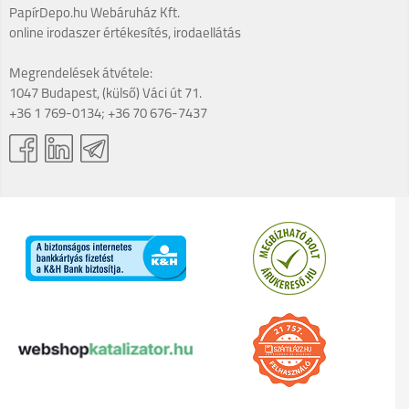
PapírDepo.hu Webáruház Kft.
online irodaszer értékesítés, irodaellátás
Megrendelések átvétele:
1047 Budapest, (külső) Váci út 71.
+36 1 769-0134; +36 70 676-7437