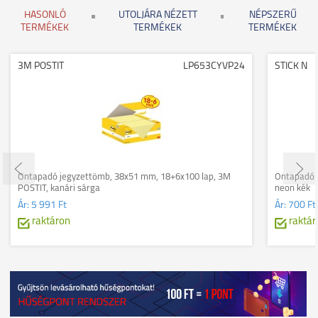
HASONLÓ
UTOLJÁRA NÉZETT
NÉPSZERŰ
TERMÉKEK
TERMÉKEK
TERMÉKEK
3M POSTIT
LP653CYVP24
STICK N
Öntapadó jegyzettömb, 38x51 mm, 18+6x100 lap, 3M
Öntapadó j
POSTIT, kanári sárga
neon kék
Ár:
5 991 Ft
Ár:
700 Ft
raktáron
raktár