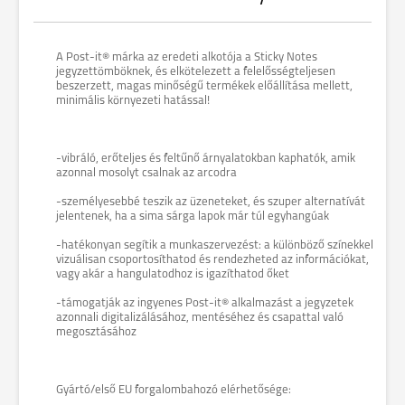
A Post-it® márka az eredeti alkotója a Sticky Notes
jegyzettömböknek, és elkötelezett a felelősségteljesen
beszerzett, magas minőségű termékek előállítása mellett,
minimális környezeti hatással!
-vibráló, erőteljes és feltűnő árnyalatokban kaphatók, amik
azonnal mosolyt csalnak az arcodra
-személyesebbé teszik az üzeneteket, és szuper alternatívát
jelentenek, ha a sima sárga lapok már túl egyhangúak
-hatékonyan segítik a munkaszervezést: a különböző színekkel
vizuálisan csoportosíthatod és rendezheted az információkat,
vagy akár a hangulatodhoz is igazíthatod őket
-támogatják az ingyenes Post-it® alkalmazást a jegyzetek
azonnali digitalizálásához, mentéséhez és csapattal való
megosztásához
Gyártó/első EU forgalombahozó elérhetősége: