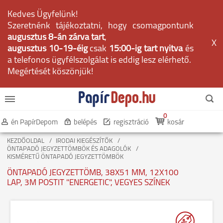
Kedves Ügyfelünk!
Szeretnénk tájékoztatni, hogy csomagpontunk
augusztus 8-án zárva tart
,
X
augusztus 10-19-éig
csak
15:00-ig tart nyitva
és
a telefonos ügyfélszolgálat is eddig lesz elérhető.
Megértését köszönjük!
0
én PapírDepom
belépés
regisztráció
kosár
KEZDŐOLDAL
IRODAI KIEGÉSZÍTŐK
ÖNTAPADÓ JEGYZETTÖMBÖK ÉS ADAGOLÓK
KISMÉRETŰ ÖNTAPADÓ JEGYZETTÖMBÖK
ÖNTAPADÓ JEGYZETTÖMB, 38X51 MM, 12X100
LAP, 3M POSTIT "ENERGETIC", VEGYES SZÍNEK