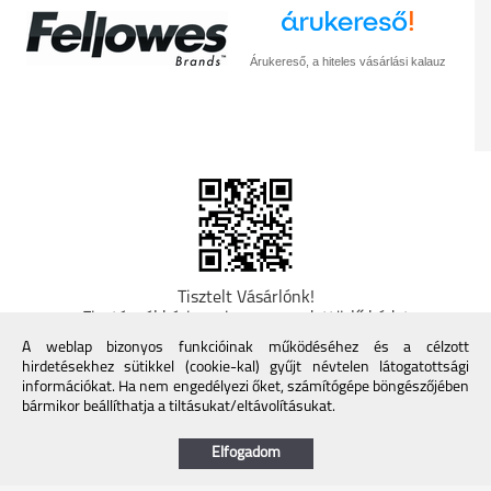
Árukereső, a hiteles vásárlási kalauz
Tisztelt Vásárlónk!
Fizetésnél kérje az ingyenes adattörlő kódot
adatainak biztonsága érdekében! A Kormány
A weblap bizonyos funkcióinak működéséhez és a célzott
döntése alapján a kereskedő minden tartós
hirdetésekhez sütikkel (cookie-kal) gyűjt névtelen látogatottsági
adathordozó termék vásárlásakor köteles ingyenes
információkat. Ha nem engedélyezi őket, számítógépe böngészőjében
adattörlő kódot biztosítani. További információk a
bármikor beállíthatja a tiltásukat/eltávolításukat.
Nemzeti Média- és Hírközlési Hatóság honlapján:
https://nmhh.hu/veglegestorles
Elfogadom