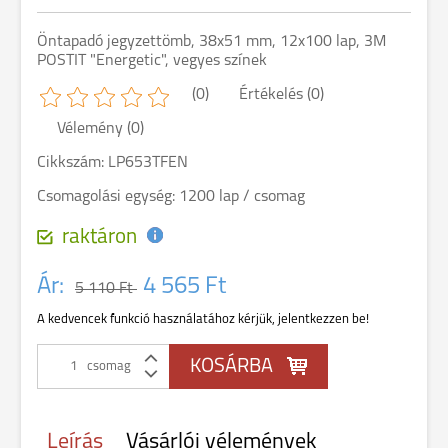
Öntapadó jegyzettömb, 38x51 mm, 12x100 lap, 3M
POSTIT "Energetic", vegyes színek
(0)
Értékelés (0)
Vélemény (0)
Cikkszám: LP653TFEN
Csomagolási egység: 1200 lap / csomag
raktáron
Ár:
4 565 Ft
5 110 Ft
A kedvencek funkció használatához kérjük, jelentkezzen be!
csomag
Leírás
Vásárlói vélemények