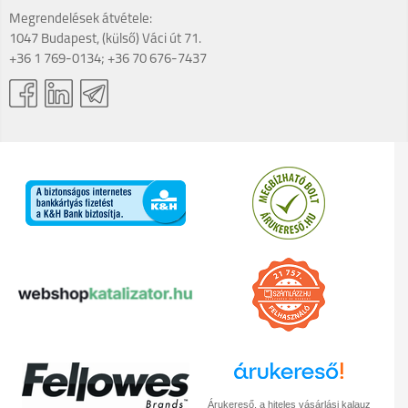
Megrendelések átvétele:
1047 Budapest, (külső) Váci út 71.
+36 1 769-0134; +36 70 676-7437
Árukereső, a hiteles vásárlási kalauz