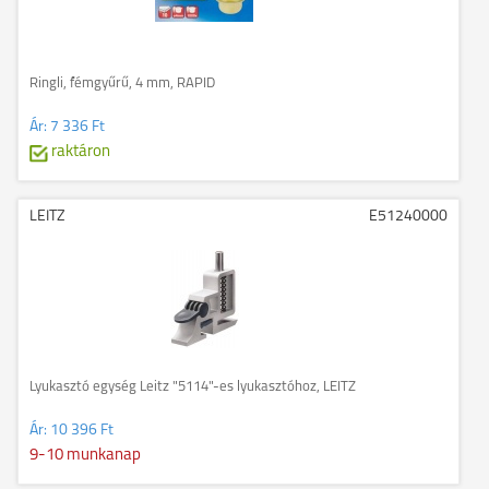
Ringli, fémgyűrű, 4 mm, RAPID
Ár:
7 336 Ft
raktáron
LEITZ
E51240000
Lyukasztó egység Leitz "5114"-es lyukasztóhoz, LEITZ
Ár:
10 396 Ft
9-10 munkanap