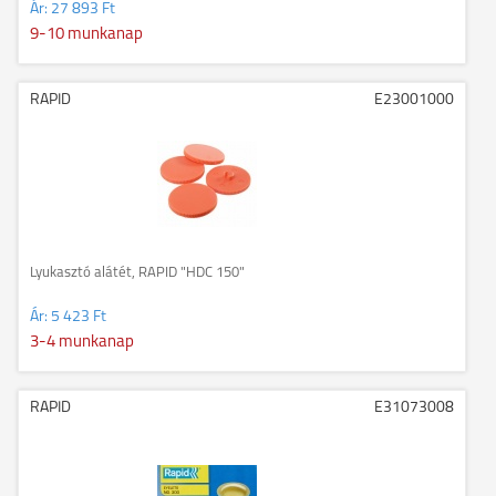
Ár:
27 893 Ft
9-10 munkanap
RAPID
E23001000
Lyukasztó alátét, RAPID "HDC 150"
Ár:
5 423 Ft
3-4 munkanap
RAPID
E31073008