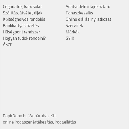
Cégadatok, kapcsolat
Adatvédelmi tájékoztató
Szállítás, átvétel, díjak
Panaszkezelés
Költséghelyes rendelés
Online elállási nyilatkozat
Bankkártyás fizetés
Szervizek
Hűségpont rendszer
Márkák
Hogyan tudok rendelni?
GYIK
ÁSZF
PapírDepo.hu Webáruház Kft.
online irodaszer értékesítés, irodaellátás