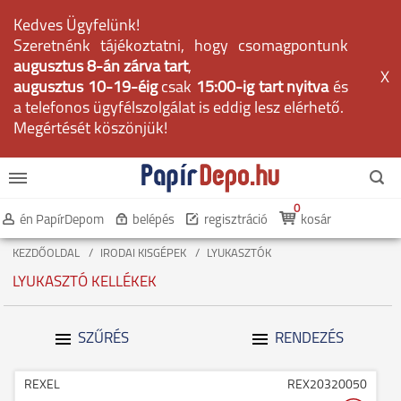
Kedves Ügyfelünk!
Szeretnénk tájékoztatni, hogy csomagpontunk
augusztus 8-án zárva tart
,
X
augusztus 10-19-éig
csak
15:00-ig tart nyitva
és
a telefonos ügyfélszolgálat is eddig lesz elérhető.
Megértését köszönjük!
0
én PapírDepom
belépés
regisztráció
kosár
KEZDŐOLDAL
IRODAI KISGÉPEK
LYUKASZTÓK
LYUKASZTÓ KELLÉKEK
SZŰRÉS
RENDEZÉS
REXEL
REX20320050