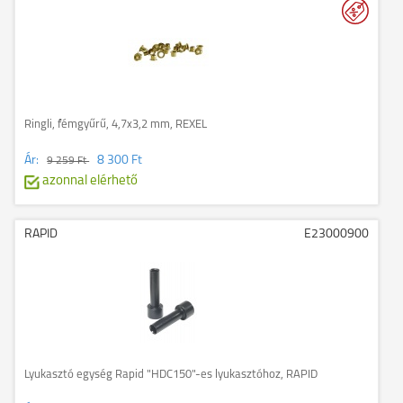
Ringli, fémgyűrű, 4,7x3,2 mm, REXEL
Ár:
8 300 Ft
9 259 Ft
azonnal elérhető
RAPID
E23000900
Lyukasztó egység Rapid "HDC150"-es lyukasztóhoz, RAPID