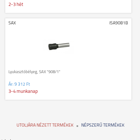
2-3 hét
SAX
ISA9081B
Lyukasztóbélyeg, SAX "908/1"
Ár:
9 312 Ft
3-4 munkanap
UTOLJÁRA NÉZETT TERMÉKEK
NÉPSZERŰ TERMÉKEK