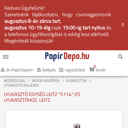
Kedves Ügyfelünk!
Szeretnénk tájékoztatni, hogy csomagpontunk
augusztus 8-án zárva tart
,
X
augusztus 10-19-éig
csak
15:00-ig tart nyitva
és
a telefonos ügyfélszolgálat is eddig lesz elérhető.
Megértését köszönjük!
0
én PapírDepom
belépés
regisztráció
kosár
KEZDŐOLDAL
IRODAI KISGÉPEK
LYUKASZTÓK
LYUKASZTÓ KELLÉKEK
LYUKASZTÓ EGYSÉG LEITZ "5114"-ES
LYUKASZTÓHOZ, LEITZ