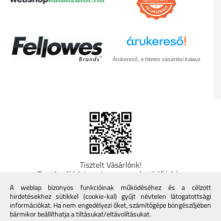
Árukereső, a hiteles vásárlási kalauz
Tisztelt Vásárlónk!
Fizetésnél kérje az ingyenes adattörlő kódot
adatainak biztonsága érdekében! A Kormány
A weblap bizonyos funkcióinak működéséhez és a célzott
döntése alapján a kereskedő minden tartós
hirdetésekhez sütikkel (cookie-kal) gyűjt névtelen látogatottsági
adathordozó termék vásárlásakor köteles ingyenes
információkat. Ha nem engedélyezi őket, számítógépe böngészőjében
adattörlő kódot biztosítani. További információk a
bármikor beállíthatja a tiltásukat/eltávolításukat.