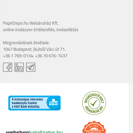
PapírDepo.hu Webáruház Kft.
online irodaszer értékesítés, irodaellátás
Megrendelések átvétele:
1047 Budapest, (külső) Váci út 71.
+36 1 769-0134; +36 70 676-7437