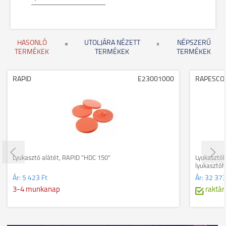
HASONLÓ
UTOLJÁRA NÉZETT
NÉPSZERŰ
TERMÉKEK
TERMÉKEK
TERMÉKEK
RAPID
E23001000
RAPESCO
Lyukasztó alátét, RAPID "HDC 150"
Lyukasztók
lyukasztó
Ár:
5 423 Ft
Ár:
32 373
3-4 munkanap
raktár