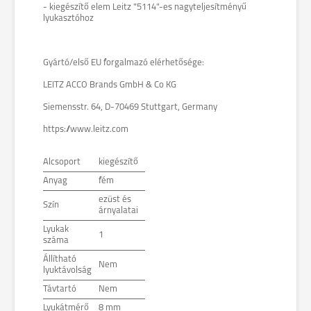
- kiegészítő elem Leitz "5114"-es nagyteljesítményű
lyukasztóhoz
Gyártó/első EU forgalmazó elérhetősége:
LEITZ ACCO Brands GmbH & Co KG
Siemensstr. 64, D-70469 Stuttgart, Germany
https://www.leitz.com
Alcsoport
kiegészítő
Anyag
fém
ezüst és
Szín
árnyalatai
Lyukak
1
száma
Állítható
Nem
lyuktávolság
Távtartó
Nem
Lyukátmérő
8 mm