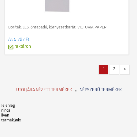
Boríték, LC5, öntapadó, környezetbarát, VICTORIA PAPER
Ár:
5 797 Ft
raktáron
1
2
>
UTOLJÁRA NÉZETT TERMÉKEK
NÉPSZERŰ TERMÉKEK
Jelenleg
nincs
ilyen
termékünk!