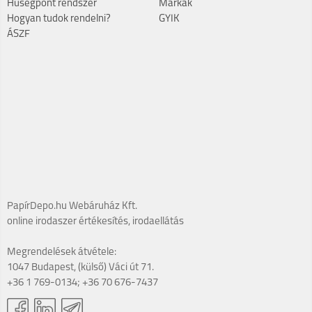
Hűségpont rendszer
Márkák
Hogyan tudok rendelni?
GYIK
ÁSZF
PapírDepo.hu Webáruház Kft.
online irodaszer értékesítés, irodaellátás
Megrendelések átvétele:
1047 Budapest, (külső) Váci út 71.
+36 1 769-0134; +36 70 676-7437