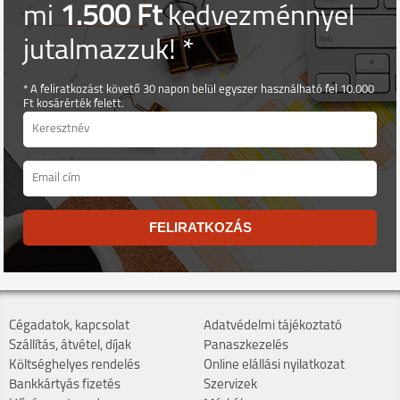
mi
1.500 Ft
kedvezménnyel
jutalmazzuk! *
* A feliratkozást követő 30 napon belül egyszer használható fel 10.000
Ft kosárérték felett.
FELIRATKOZÁS
Cégadatok, kapcsolat
Adatvédelmi tájékoztató
Szállítás, átvétel, díjak
Panaszkezelés
Költséghelyes rendelés
Online elállási nyilatkozat
Bankkártyás fizetés
Szervizek