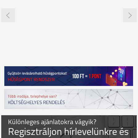
Különleges ajánlatokra vágyik?
Regisztráljon hírlevelünkre és