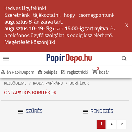
Kedves Ügyfelünk!
Szeretnénk tájékoztatni, hogy csomagpontunk
augusztus 8-án zárva tart
,
X
augusztus 10-19-éig
csak
15:00-ig tart nyitva
és
a telefonos ügyfélszolgálat is eddig lesz elérhető.
Megértését köszönjük!
0
én PapírDepom
belépés
regisztráció
kosár
KEZDŐOLDAL
IRODAI PAPÍRÁRU
BORÍTÉKOK
ÖNTAPADÓS BORÍTÉKOK
SZŰRÉS
RENDEZÉS
1
2
>