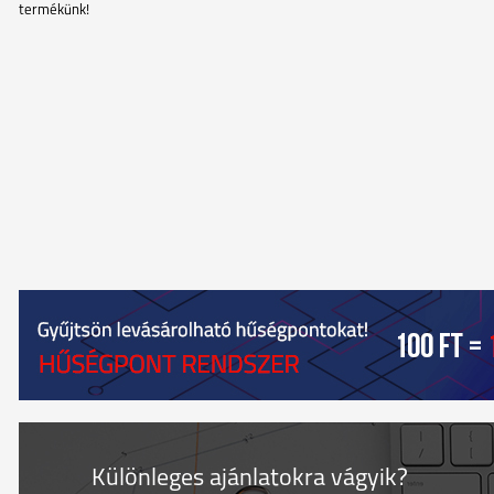
termékünk!
Különleges ajánlatokra vágyik?