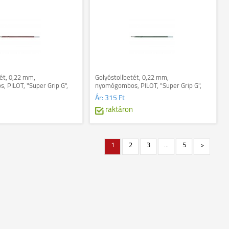
ét, 0,22 mm,
Golyóstollbetét, 0,22 mm,
 PILOT, "Super Grip G",
nyomógombos, PILOT, "Super Grip G",
zöld
Ár:
315 Ft
raktáron
1
2
3
...
5
>