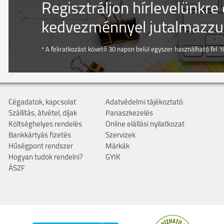
Regisztráljon hírlevelünkre
kedvezménnyel jutalmazzuk
* A feliratkozást követő 30 napon belül egyszer használható fel 10
Cégadatok, kapcsolat
Adatvédelmi tájékoztató
Szállítás, átvétel, díjak
Panaszkezelés
Költséghelyes rendelés
Online elállási nyilatkozat
Bankkártyás fizetés
Szervizek
Hűségpont rendszer
Márkák
Hogyan tudok rendelni?
GYIK
ÁSZF