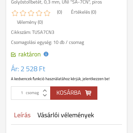
Golyóstollbetét, 0,3 mm, UNI "SA-7CN", piros
(0)
Értékelés (0)
Vélemény (0)
Cikkszám: TUSA7CN3
Csomagolási egység: 10 db / csomag
raktáron
Ár:
2 528 Ft
A kedvencek funkció használatához kérjük, jelentkezzen be!
csomag
Leírás
Vásárlói vélemények