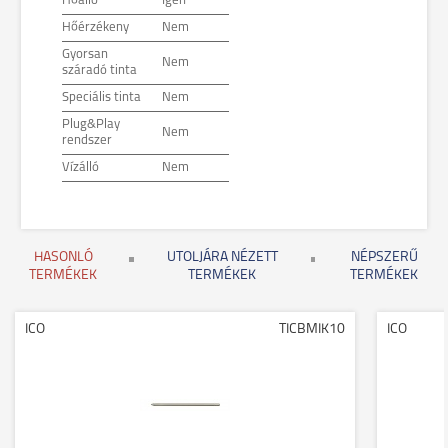
Hőálló
Igen
Hőérzékeny
Nem
Gyorsan
Nem
száradó tinta
Speciális tinta
Nem
Plug&Play
Nem
rendszer
Vízálló
Nem
HASONLÓ
UTOLJÁRA NÉZETT
NÉPSZERŰ
TERMÉKEK
TERMÉKEK
TERMÉKEK
ICO
TICBMIK10
ICO