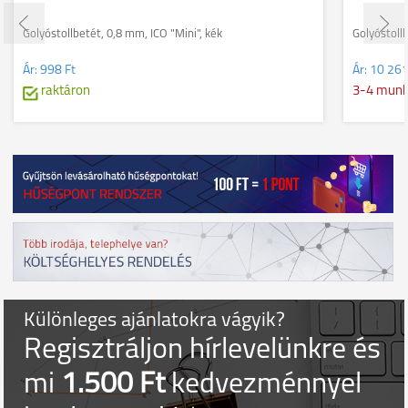
Golyóstollbetét, 0,8 mm, ICO "Mini", kék
Golyóstollb
Ár:
998 Ft
Ár:
10 261
raktáron
3-4 mun
Különleges ajánlatokra vágyik?
Regisztráljon hírlevelünkre és
mi
1.500 Ft
kedvezménnyel