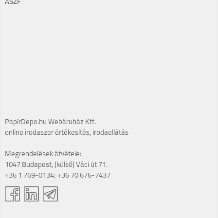
ÁSZF
PapírDepo.hu Webáruház Kft.
online irodaszer értékesítés, irodaellátás
Megrendelések átvétele:
1047 Budapest, (külső) Váci út 71.
+36 1 769-0134; +36 70 676-7437