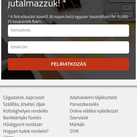
jutalmazzuk! *
* A feliratkozást követő 30 napon belül egyszer használható fel 10.000
Ft kosárérték felett.
FELIRATKOZÁS
Cégadatok, kapcsolat
Adatvédelmi tájékoztató
Szállítás, átvétel, díjak
Panaszkezelés
Költséghelyes rendelés
Online elállási nyilatkozat
Bankkártyás fizetés
Szervizek
Hűségpont rendszer
Márkák
Hogyan tudok rendelni?
GYIK