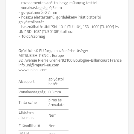
- rozsdamentes acél tollhegy, műanyag testtel
- vonalvastagság: 0,3 mm
- golyóátmérő: 0,7 mm
- hosszú élettartamú, gördülékeny írást biztosító
golyóstollbetét
- használható: UNI "SN-101" (TU110*), "SN-100" (TU100*) és
UNI" SD-108" (TUSD108*) tollhoz
- 10 db/csomag
Gyártó/első EU forgalmazó elérhetősége:
MITSUBISHI PENCIL Europe
32. Avenue Pierre Grenier92100 Boulogne-Billancourt France
info.uni@mpuni-eu.com
www.uniball.com
golyóstoll
Alcsoport
betét
Vonalvastagság
0.3 mm
piros és
Tinta színe
árnyalatai
Aláírásra
Nem
alkalmas
Eltávolítható
Nem