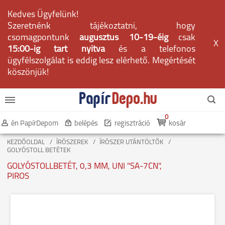
Kedves Ügyfelünk!
Szeretnénk tájékoztatni, hogy
csomagpontunk
augusztus 10-19-éig
csak
X
15:00-ig tart nyitva
és a telefonos
ügyfélszolgálat is eddig lesz elérhető. Megértését
köszönjük!
0
én PapírDepom
belépés
regisztráció
kosár
KEZDŐOLDAL
ÍRÓSZEREK
ÍRÓSZER UTÁNTÖLTŐK
GOLYÓSTOLL BETÉTEK
GOLYÓSTOLLBETÉT, 0,3 MM, UNI "SA-7CN",
PIROS