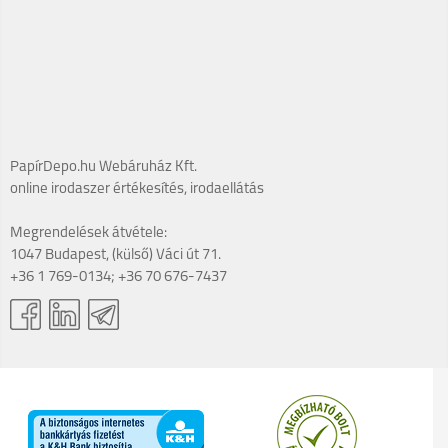
PapírDepo.hu Webáruház Kft.
online irodaszer értékesítés, irodaellátás
Megrendelések átvétele:
1047 Budapest, (külső) Váci út 71.
+36 1 769-0134; +36 70 676-7437