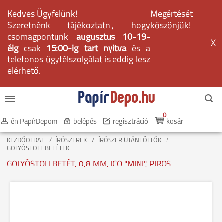
Kedves Ügyfelünk!
Megértését
Szeretnénk tájékoztatni, hogy
köszönjük!
csomagpontunk
augusztus 10-19-
X
éig
csak
15:00-ig tart nyitva
és a
telefonos ügyfélszolgálat is eddig lesz
elérhető.
0
én PapírDepom
belépés
regisztráció
kosár
KEZDŐOLDAL
ÍRÓSZEREK
ÍRÓSZER UTÁNTÖLTŐK
GOLYÓSTOLL BETÉTEK
GOLYÓSTOLLBETÉT, 0,8 MM, ICO "MINI", PIROS