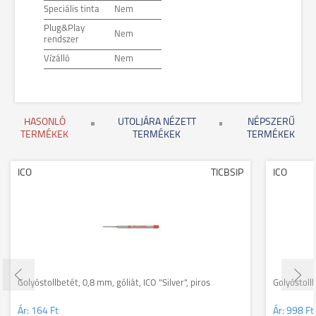
Speciális tinta
Nem
Plug&Play
Nem
rendszer
Vízálló
Nem
HASONLÓ
UTOLJÁRA NÉZETT
NÉPSZERŰ
TERMÉKEK
TERMÉKEK
TERMÉKEK
ICO
TICBSIP
ICO
Golyóstollbetét, 0,8 mm, góliát, ICO "Silver", piros
Golyóstollb
Ár:
164 Ft
Ár:
998 Ft