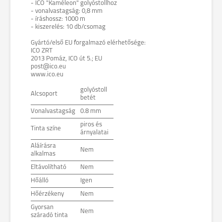
- ICO "Kaméleon" golyóstollhoz
- vonalvastagság: 0,8 mm
- íráshossz: 1000 m
- kiszerelés: 10 db/csomag
Gyártó/első EU forgalmazó elérhetősége:
ICO ZRT
2013 Pomáz, ICO út 5.; EU
post@ico.eu
www.ico.eu
golyóstoll
Alcsoport
betét
Vonalvastagság
0.8 mm
piros és
Tinta színe
árnyalatai
Aláírásra
Nem
alkalmas
Eltávolítható
Nem
Hőálló
Igen
Hőérzékeny
Nem
Gyorsan
Nem
száradó tinta