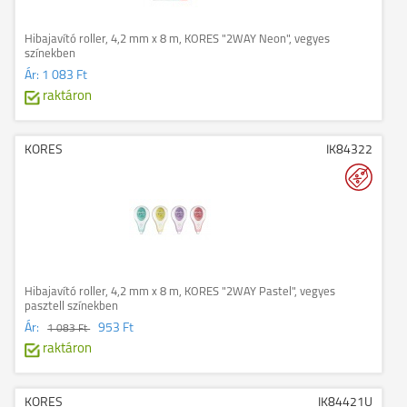
Hibajavító roller, 4,2 mm x 8 m, KORES "2WAY Neon", vegyes
színekben
Ár:
1 083 Ft
raktáron
KORES
IK84322
Hibajavító roller, 4,2 mm x 8 m, KORES "2WAY Pastel", vegyes
pasztell színekben
Ár:
953 Ft
1 083 Ft
raktáron
KORES
IK84421U