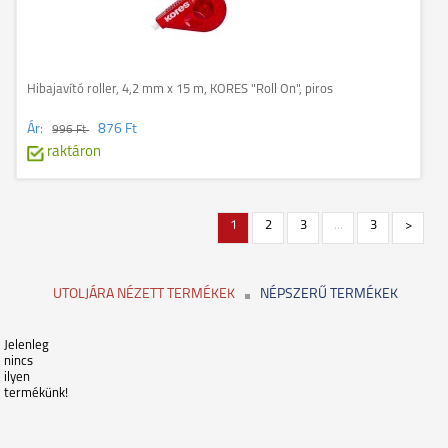
Hibajavító roller, 4,2 mm x 15 m, KORES "Roll On", piros
Ár:
876 Ft
996 Ft
raktáron
1
2
3
...
3
>
UTOLJÁRA NÉZETT TERMÉKEK
NÉPSZERŰ TERMÉKEK
Jelenleg
nincs
ilyen
termékünk!