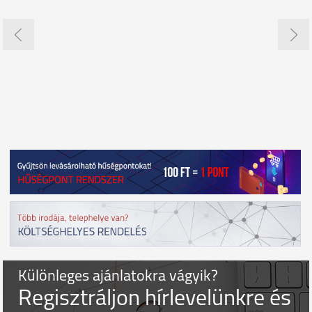
Különleges ajánlatokra vágyik?
Regisztráljon hírlevelünkre és