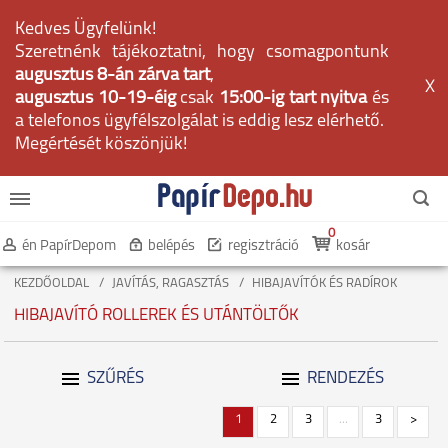
Kedves Ügyfelünk!
Szeretnénk tájékoztatni, hogy csomagpontunk
augusztus 8-án zárva tart
,
X
augusztus 10-19-éig
csak
15:00-ig tart nyitva
és
a telefonos ügyfélszolgálat is eddig lesz elérhető.
Megértését köszönjük!
0
én PapírDepom
belépés
regisztráció
kosár
KEZDŐOLDAL
JAVÍTÁS, RAGASZTÁS
HIBAJAVÍTÓK ÉS RADÍROK
HIBAJAVÍTÓ ROLLEREK ÉS UTÁNTÖLTŐK
SZŰRÉS
RENDEZÉS
1
2
3
...
3
>