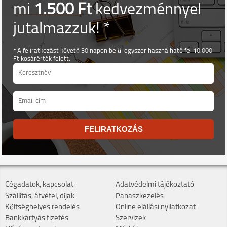
mi
1.500 Ft
kedvezménnyel
jutalmazzuk! *
* A feliratkozást követő 30 napon belül egyszer használható fel 10.000
Ft kosárérték felett.
FELIRATKOZÁS
Cégadatok, kapcsolat
Adatvédelmi tájékoztató
Szállítás, átvétel, díjak
Panaszkezelés
Költséghelyes rendelés
Online elállási nyilatkozat
Bankkártyás fizetés
Szervizek