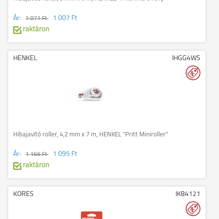
Ár:
1 007 Ft
1 071 Ft
raktáron
HENKEL
IHGG4WS
Hibajavító roller, 4,2 mm x 7 m, HENKEL "Pritt Miniroller"
Ár:
1 095 Ft
1 166 Ft
raktáron
KORES
IK84121