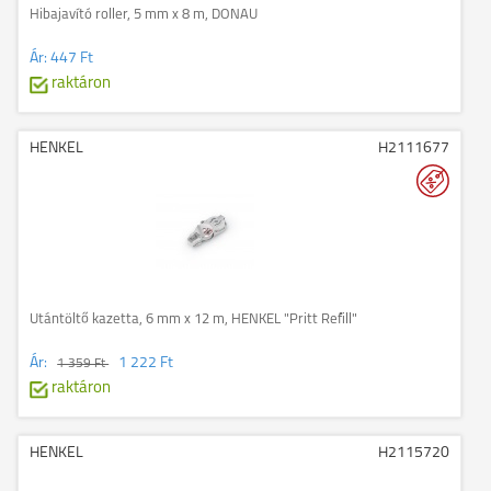
Hibajavító roller, 5 mm x 8 m, DONAU
Ár:
447 Ft
raktáron
HENKEL
H2111677
Utántöltő kazetta, 6 mm x 12 m, HENKEL "Pritt Refill"
Ár:
1 222 Ft
1 359 Ft
raktáron
HENKEL
H2115720