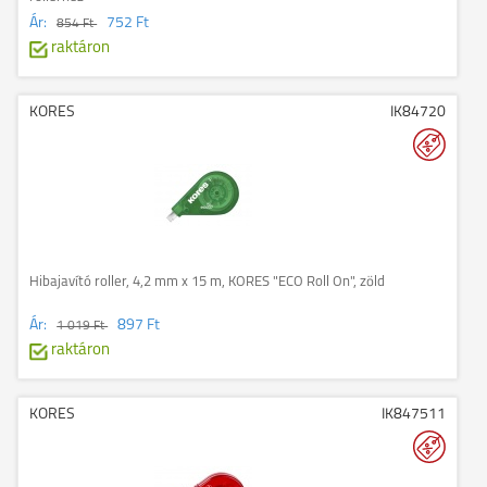
Ár:
752 Ft
854 Ft
raktáron
KORES
IK84720
Hibajavító roller, 4,2 mm x 15 m, KORES "ECO Roll On", zöld
Ár:
897 Ft
1 019 Ft
raktáron
KORES
IK847511