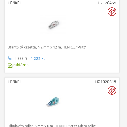
HENKEL
H2120455
Utántöltő kazetta, 4,2 mm x 12 m, HENKEL "Pritt"
Ár:
1 222 Ft
1 353 Ft
raktáron
HENKEL
IHG1020315
Hibajavító roller, 5 mm x 6 m, HENKEL "Pritt Micro rolly"