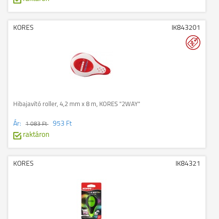
KORES
IK843201
Hibajavító roller, 4,2 mm x 8 m, KORES "2WAY"
Ár:
953 Ft
1 083 Ft
raktáron
KORES
IK84321