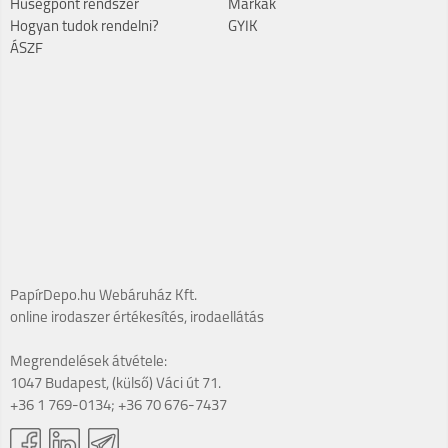
Hűségpont rendszer
Márkák
Hogyan tudok rendelni?
GYIK
ÁSZF
PapírDepo.hu Webáruház Kft.
online irodaszer értékesítés, irodaellátás
Megrendelések átvétele:
1047 Budapest, (külső) Váci út 71.
+36 1 769-0134; +36 70 676-7437