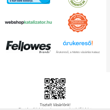
Árukereső, a hiteles vásárlási kalauz
Tisztelt Vásárlónk!
Fizetésnél kérje az ingyenes adattörlő kódot