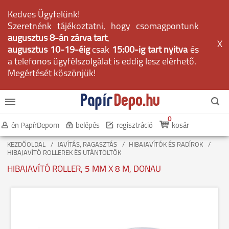
Kedves Ügyfelünk!
Szeretnénk tájékoztatni, hogy csomagpontunk
augusztus 8-án zárva tart
,
X
augusztus 10-19-éig
csak
15:00-ig tart nyitva
és
a telefonos ügyfélszolgálat is eddig lesz elérhető.
Megértését köszönjük!
0
én PapírDepom
belépés
regisztráció
kosár
KEZDŐOLDAL
JAVÍTÁS, RAGASZTÁS
HIBAJAVÍTÓK ÉS RADÍROK
HIBAJAVÍTÓ ROLLEREK ÉS UTÁNTÖLTŐK
HIBAJAVÍTÓ ROLLER, 5 MM X 8 M, DONAU