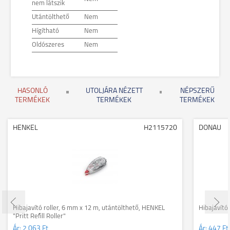
nem látszik
Utántölthető
Nem
Hígítható
Nem
Oldószeres
Nem
HASONLÓ
UTOLJÁRA NÉZETT
NÉPSZERŰ
TERMÉKEK
TERMÉKEK
TERMÉKEK
HENKEL
H2115720
DONAU
Hibajavító roller, 6 mm x 12 m, utántölthető, HENKEL
Hibajavító
"Pritt Refill Roller"
Ár:
2 063 Ft
Ár:
447 Ft