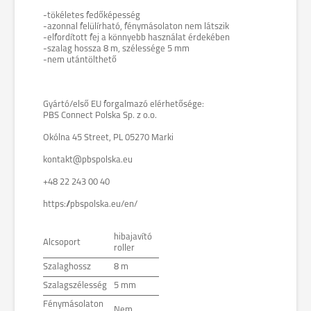
-tökéletes fedőképesség
-azonnal felülírható, fénymásolaton nem látszik
-elfordított fej a könnyebb használat érdekében
-szalag hossza 8 m, szélessége 5 mm
-nem utántölthető
Gyártó/első EU forgalmazó elérhetősége:
PBS Connect Polska Sp. z o.o.
Okólna 45 Street, PL 05270 Marki
kontakt@pbspolska.eu
+48 22 243 00 40
https://pbspolska.eu/en/
hibajavító
Alcsoport
roller
Szalaghossz
8 m
Szalagszélesség
5 mm
Fénymásolaton
Nem