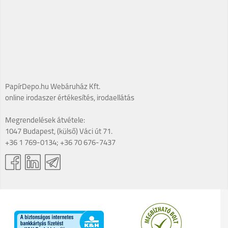
PapírDepo.hu Webáruház Kft.
online irodaszer értékesítés, irodaellátás
Megrendelések átvétele:
1047 Budapest, (külső) Váci út 71.
+36 1 769-0134; +36 70 676-7437