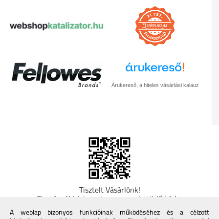
Árukereső, a hiteles vásárlási kalauz
Tisztelt Vásárlónk!
Fizetésnél kérje az ingyenes adattörlő kódot
adatainak biztonsága érdekében! A Kormány
A weblap bizonyos funkcióinak működéséhez és a célzott
döntése alapján a kereskedő minden tartós