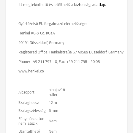
Itt megtekinthető és letölthető a
biztonsági adatlap.
Gyártó/első EU forgalmazó elérhetősége:
Henkel AG & Co. KGaA
40191 Düsseldorf, Germany
Registered Office: Henkelstraße 67 40589 Düsseldorf, Germany
Phone: +49 211 797 - 0, Fax: +49 211 798 - 40 08
www.henkel.co
hibajavító
Alcsoport
roller
Szalaghossz
12 m
Szalagszélesség
6 mm
Fénymásolaton
Nem
nem látszik
Utántölthető
Nem