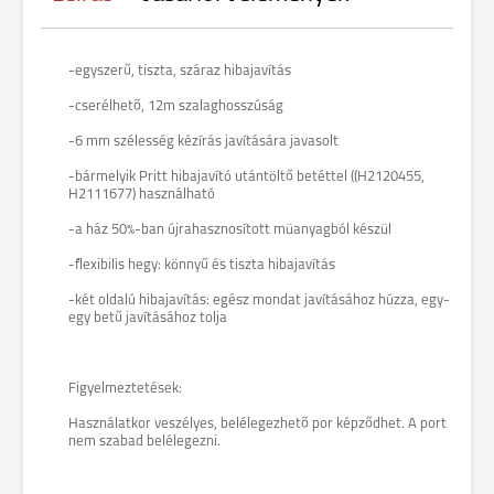
-egyszerű, tiszta, száraz hibajavítás
-cserélhető, 12m szalaghosszúság
-6 mm szélesség kézírás javítására javasolt
-bármelyik Pritt hibajavító utántöltő betéttel ((H2120455,
H2111677) használható
-a ház 50%-ban újrahasznosított müanyagból készül
-flexibilis hegy: könnyű és tiszta hibajavítás
-két oldalú hibajavítás: egész mondat javításához húzza, egy-
egy betű javításához tolja
Figyelmeztetések:
Használatkor veszélyes, belélegezhető por képződhet. A port
nem szabad belélegezni.