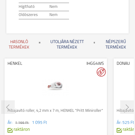
Hígítható
Nem
Oldószeres
Nem
HASONLÓ
UTOLJÁRA NÉZETT
NÉPSZERŰ
TERMÉKEK
TERMÉKEK
TERMÉKEK
HENKEL
IHGG4WS
DONAU
Hibajavító roller, 4,2 mm x 7 m, HENKEL "Pritt Miniroller"
Hibajavító
Ár:
1 095 Ft
Ár:
525 Ft
1 166 Ft
raktáron
raktár