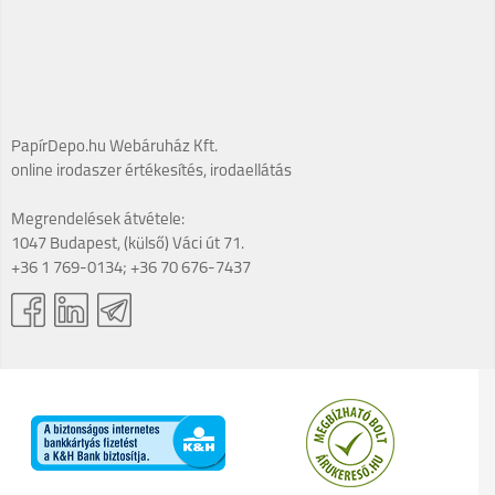
PapírDepo.hu Webáruház Kft.
online irodaszer értékesítés, irodaellátás
Megrendelések átvétele:
1047 Budapest, (külső) Váci út 71.
+36 1 769-0134; +36 70 676-7437