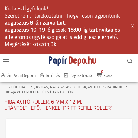
Kedves Ügyfelünk!
Szeretnénk tájékoztatni, hogy csomagpontunk
augusztus 8-án zárva tart
,
X
augusztus 10-19-éig
csak
15:00-ig tart nyitva
és
a telefonos ügyfélszolgálat is eddig lesz elérhető.
Megértését köszönjük!
0
én PapírDepom
belépés
regisztráció
kosár
KEZDŐOLDAL
JAVÍTÁS, RAGASZTÁS
HIBAJAVÍTÓK ÉS RADÍROK
HIBAJAVÍTÓ ROLLEREK ÉS UTÁNTÖLTŐK
HIBAJAVÍTÓ ROLLER, 6 MM X 12 M,
UTÁNTÖLTHETŐ, HENKEL "PRITT REFILL ROLLER"