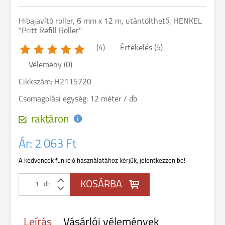
Hibajavító roller, 6 mm x 12 m, utántölthető, HENKEL
"Pritt Refill Roller"
(4)
Értékelés (5)
Vélemény (0)
Cikkszám: H2115720
Csomagolási egység: 12 méter / db
raktáron
Ár:
2 063 Ft
A kedvencek funkció használatához kérjük, jelentkezzen be!
db
Leírás
Vásárlói vélemények