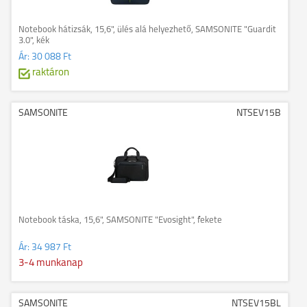
Notebook hátizsák, 15,6", ülés alá helyezhető, SAMSONITE "Guardit
3.0", kék
Ár:
30 088 Ft
raktáron
SAMSONITE
NTSEV15B
Notebook táska, 15,6", SAMSONITE "Evosight", fekete
Ár:
34 987 Ft
3-4 munkanap
SAMSONITE
NTSEV15BL