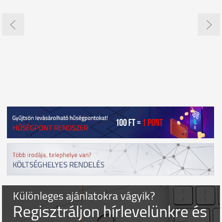
Különleges ajánlatokra vágyik?
Regisztráljon hírlevelünkre és