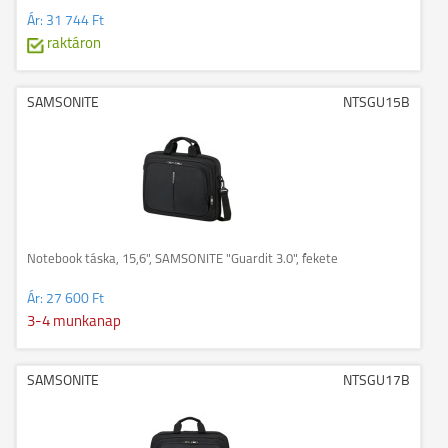
Ár:
31 744 Ft
raktáron
SAMSONITE
NTSGU15B
Notebook táska, 15,6", SAMSONITE "Guardit 3.0", fekete
Ár:
27 600 Ft
3-4 munkanap
SAMSONITE
NTSGU17B