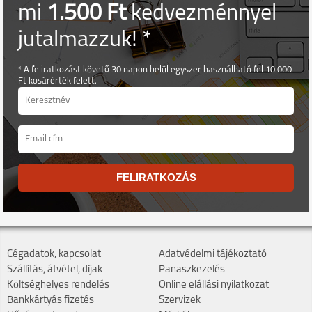
mi
1.500 Ft
kedvezménnyel
jutalmazzuk! *
* A feliratkozást követő 30 napon belül egyszer használható fel 10.000
Ft kosárérték felett.
FELIRATKOZÁS
Cégadatok, kapcsolat
Adatvédelmi tájékoztató
Szállítás, átvétel, díjak
Panaszkezelés
Költséghelyes rendelés
Online elállási nyilatkozat
Bankkártyás fizetés
Szervizek