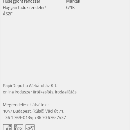
Hűségpont rendszer
Márkák
Hogyan tudok rendelni?
GYIK
ÁSZF
PapírDepo.hu Webáruház Kft.
online irodaszer értékesítés, irodaellátás
Megrendelések átvétele:
1047 Budapest, (külső) Váci út 71.
+36 1 769-0134; +36 70 676-7437