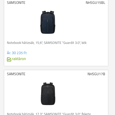
SAMSONITE
NHSGU15BL
Notebook hátizsák, 15,6", SAMSONITE "Guardit 3.0", kék
Ár:
30 235 Ft
raktáron
SAMSONITE
NHSGU17B
Notebook hátizsák, 17,3", SAMSONITE "Guardit 3.0", fekete