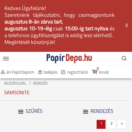
Kedves Ügyfelünk!
Szeretnénk tájékoztatni, hogy csomagpontunk
augusztus 8-án zárva tart
,
X
augusztus 10-19-éig
csak
15:00-ig tart nyitva
és
a telefonos ügyfélszolgálat is eddig lesz elérhető.
Megértését köszönjük!
0
én PapírDepom
belépés
regisztráció
kosár
KEZDŐOLDAL
KERESÉS
SAMSONITE
SZŰRÉS
RENDEZÉS
1
2
>