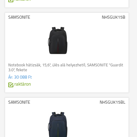
SAMSONITE
NHSGUK15B
Notebook hátizsák, 15,6", ülés alá helyezhető, SAMSONITE "Guardit
3.0", fekete
Ár:
30 088 Ft
raktáron
SAMSONITE
NHSGUK15BL