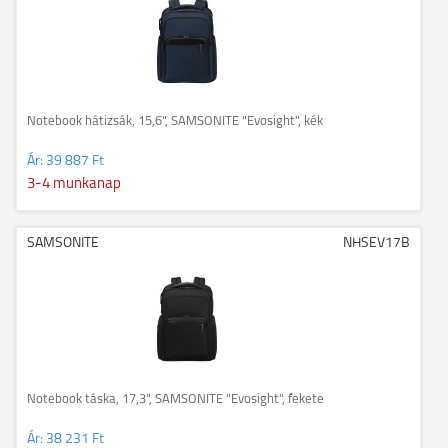
Notebook hátizsák, 15,6", SAMSONITE "Evosight", kék
Ár:
39 887 Ft
3-4 munkanap
SAMSONITE
NHSEV17B
Notebook táska, 17,3", SAMSONITE "Evosight", fekete
Ár:
38 231 Ft