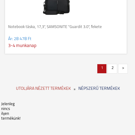
Notebook táska, 17,3", SAMSONITE "Guardit 3.0", fekete
Ár:
28 478 Ft
3-4 munkanap
1
2
>
UTOLJÁRA NÉZETT TERMÉKEK
NÉPSZERŰ TERMÉKEK
Jelenleg
nincs
ilyen
termékünk!