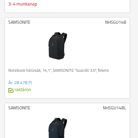
3-4 munkanap
SAMSONITE
NHSGU14B
Notebook hátizsák, 14,1", SAMSONITE "Guardit 3.0", fekete
Ár:
28 478 Ft
raktáron
SAMSONITE
NHSGU14BL